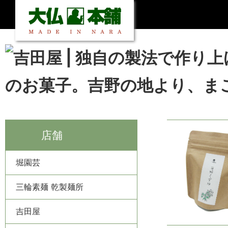
店舗
堀園芸
三輪素麺 乾製麺所
吉田屋