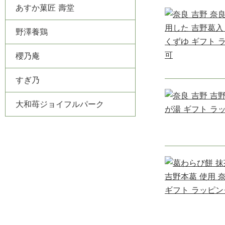
あすか菓匠 壽堂
野澤養鶏
櫻乃庵
すぎ乃
大和苺ジョイフルパーク