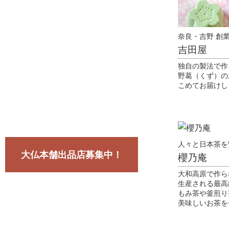
奈良・吉野 創
吉田屋
独自の製法で作
野葛（くず）の
こめてお届けし
人々と日本茶を
大仏本舗出品店募集中！
櫻乃庵
大和高原で作ら
生産される最高
もみ茶や釜煎り
美味しいお茶を