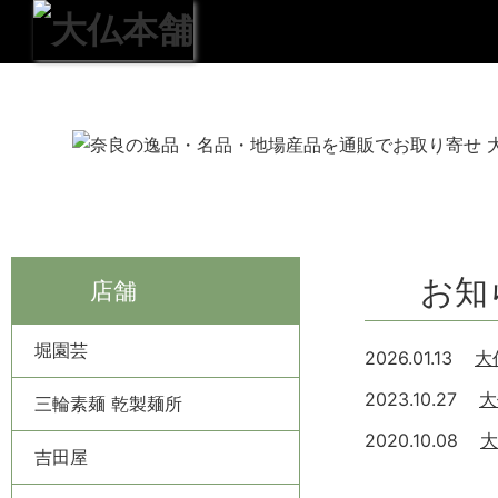
お知
店舗
堀園芸
2026.01.13
大
2023.10.27
大
三輪素麺 乾製麺所
2020.10.08
大
吉田屋