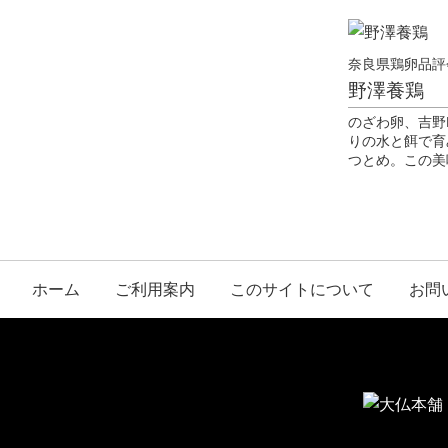
奈良県鶏卵品評
野澤養鶏
のざわ卵、吉野
りの水と餌で育
つとめ。この美
ホーム
ご利用案内
このサイトについて
お問