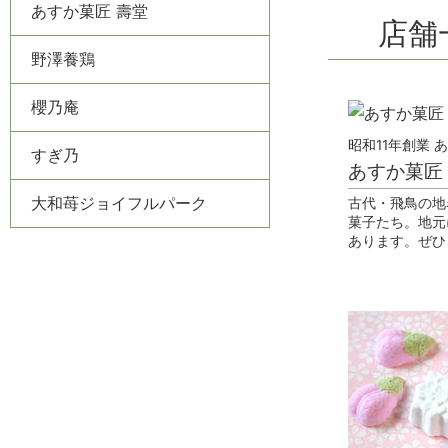
あすか菓匠 壽堂
店舗
野澤養鶏
櫻乃庵
昭和11年創業 
すぎ乃
あすか菓匠
大和苺ジョイフルパーク
古代・飛鳥の地
菓子たち。地元
あります。ぜひ