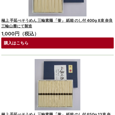
極上 手延べそうめん 三輪素麺 「誉」 紙箱 のし付 400g 8束 奈良
三輪山麓にて製造
1,000円（税込）
購入はこちら
極上 手延べそうめん 三輪素麺 「誉」 紙箱 のし付 650g 13束 奈