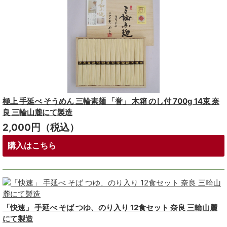
極上 手延べ そうめん 三輪素麺 「誉」 木箱 のし付 700g 14束 奈
良 三輪山麓にて製造
2,000円（税込）
購入はこちら
「快速」 手延べ そば つゆ、のり入り 12食セット 奈良 三輪山麓
にて製造